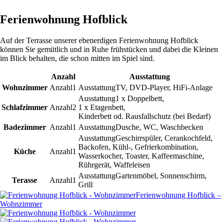
Ferienwohnung Hofblick
Auf der Terrasse unserer ebenerdigen Ferienwohnung Hofblick
können Sie gemütlich und in Ruhe frühstücken und dabei die Kleinen
im Blick behalten, die schon mitten im Spiel sind.
Anzahl
Ausstattung
Wohnzimmer
1
TV, DVD-Player, HiFi-Anlage
1 x Doppelbett,
Schlafzimmer
2
1 x Etagenbett,
Kinderbett od. Rausfallschutz (bei Bedarf)
Badezimmer
1
Dusche, WC, Waschbecken
Geschirrspüler, Cerankochfeld,
Backofen, Kühl-, Gefrierkombination,
Küche
1
Wasserkocher, Toaster, Kaffeemaschine,
Rührgerät, Waffeleisen
Gartenmöbel, Sonnenschirm,
Terasse
1
Grill
Ferienwohnung Hofblick –
Wohnzimmer