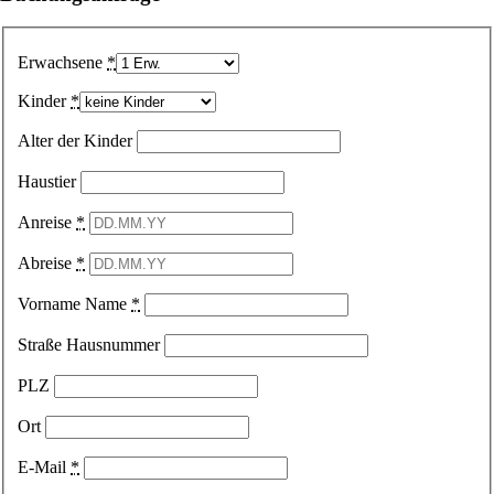
Erwachsene
*
Kinder
*
Alter der Kinder
Haustier
Anreise
*
Abreise
*
Vorname Name
*
Straße Hausnummer
PLZ
Ort
E-Mail
*